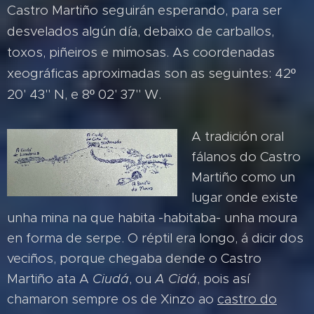
Castro Martiño seguirán esperando, para ser
desvelados algún día, debaixo de carballos,
toxos, piñeiros e mimosas. As coordenadas
xeográficas aproximadas son as seguintes: 42º
20' 43" N, e 8º 02' 37" W.
A tradición oral
fálanos do Castro
Martiño como un
lugar onde existe
unha mina na que habita -habitaba- unha moura
en forma de serpe. O réptil era longo, á dicir dos
veciños, porque chegaba dende o Castro
Martiño ata A
Ciudá
, ou
A Cidá
, pois así
chamaron sempre os de Xinzo ao
castro do